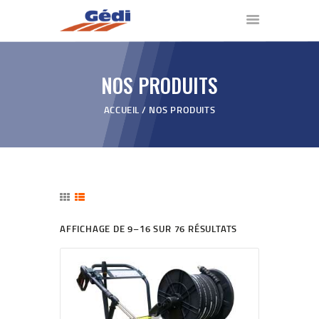
NOS PRODUITS
ACCUEIL
ACCUEIL
NOS PRODUITS
NOS PRODUITS
QUI SOMMES NOUS ?
VIDÉOS
REVENDEURS
BLOG
CONTACT
AFFICHAGE DE 9–16 SUR 76 RÉSULTATS