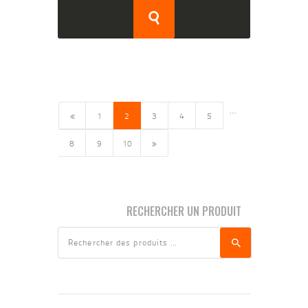
…
1
2
←
3
4
5
8
9
10
→
RECHERCHER UN PRODUIT