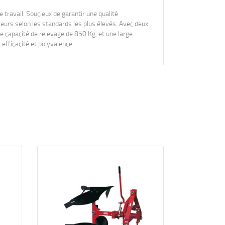
 travail. Soucieux de garantir une qualité
eurs selon les standards les plus élevés. Avec deux
 capacité de relevage de 850 Kg, et une large
fficacité et polyvalence.