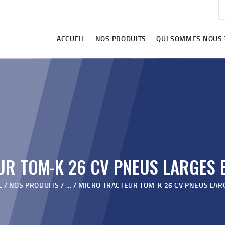
ACCUEIL
NOS PRODUITS
ACCUEIL
NOS PRODUITS
QUI SOMMES NOUS 
QUI SOMMES NOUS ?
VIDÉOS
REVENDEURS
BLOG
CONTACT
R TOM-K 26 CV PNEUS LARGES 
L
NOS PRODUITS
...
MICRO TRACTEUR TOM-K 26 CV PNEUS LARGE