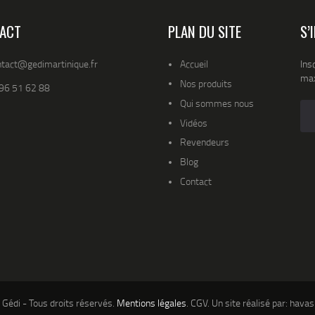
ACT
PLAN DU SITE
S’
ntact@gedimartinique.fr
Accueil
Ins
max
Nos produits
96 51 62 88
Qui sommes nous
Vidéos
Revendeurs
Blog
Contact
Gédi - Tous droits réservés.
Mentions légales
. CGV. Un site réalisé par: havas