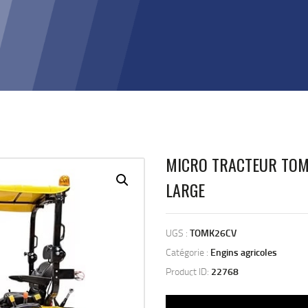
MICRO TRACTEUR TOM-
LARGE
UGS :
TOMK26CV
Catégorie :
Engins agricoles
Product ID:
22768