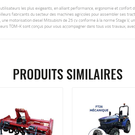
tilisateurs les plus exigeants, en alliant performance, ergonomie et confort de
illeurs fabricants du secteur des machines agricoles pour assembler ses tract
 une motorisation diesel Mitsubishi de 25 cv conforme à la norme Stage V, une
cteurs TOM-K sont conçus pour vous accompagner dans tous vos travaux, avec e
PRODUITS SIMILAIRES