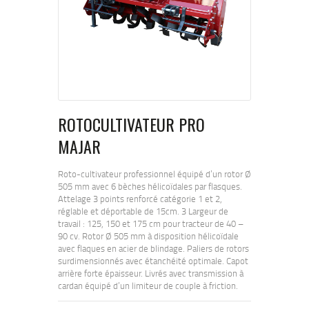
ROTOCULTIVATEUR PRO
MAJAR
Roto-cultivateur professionnel équipé d’un rotor Ø
505 mm avec 6 bèches hélicoïdales par flasques.
Attelage 3 points renforcé catégorie 1 et 2,
réglable et déportable de 15cm. 3 Largeur de
travail : 125, 150 et 175 cm pour tracteur de 40 –
90 cv. Rotor Ø 505 mm à disposition hélicoïdale
avec flaques en acier de blindage. Paliers de rotors
surdimensionnés avec étanchéité optimale. Capot
arrière forte épaisseur. Livrés avec transmission à
cardan équipé d’un limiteur de couple à friction.