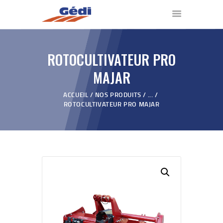
ROTOCULTIVATEUR PRO
ACCUEIL
MAJAR
NOS PRODUITS
QUI SOMMES NOUS ?
ACCUEIL
NOS PRODUITS
...
ROTOCULTIVATEUR PRO MAJAR
VIDÉOS
REVENDEURS
BLOG
CONTACT