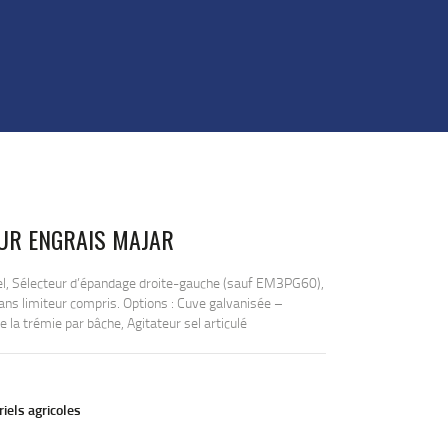
UR ENGRAIS MAJAR
el, Sélecteur d’épandage droite-gauche (sauf EM3PG60),
ans limiteur compris. Options : Cuve galvanisée –
la trémie par bâche, Agitateur sel articulé
iels agricoles