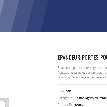
EPANDEUR PORTES PO
Épandeurs portés pour engrais et s
Agitateur engrais et transmission s
Limiteur, d’épandage – Fermeture de 
UGS :
355
Catégories :
Engins agricoles
,
matér
Product ID:
20905