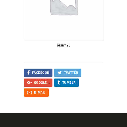
ORTIVA 5L
FACEBOOK
TWITTER
GOOGLE+
TUMBLR
E-MAIL