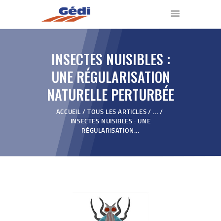
INSECTES NUISIBLES :
ACCUEIL
UNE RÉGULARISATION
NOS PRODUITS
NATURELLE PERTURBÉE
QUI SOMMES NOUS ?
VIDÉOS
ACCUEIL
TOUS LES ARTICLES
...
INSECTES NUISIBLES : UNE
REVENDEURS
RÉGULARISATION...
BLOG
CONTACT