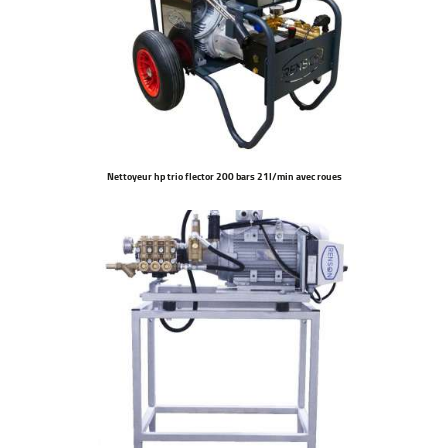
Nettoyeur hp trio flector 200 bars 21l/min avec roues