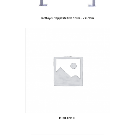
Nettoyeur hp poste fixe 180b – 27l/min
FUSILADE 5L