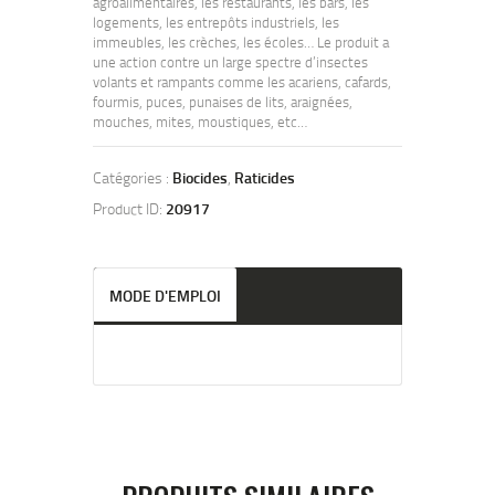
agroalimentaires, les restaurants, les bars, les
logements, les entrepôts industriels, les
immeubles, les crèches, les écoles… Le produit a
une action contre un large spectre d’insectes
volants et rampants comme les acariens, cafards,
fourmis, puces, punaises de lits, araignées,
mouches, mites, moustiques, etc…
Catégories :
Biocides
,
Raticides
Product ID:
20917
MODE D'EMPLOI