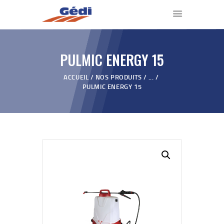
PULMIC ENERGY 15
ACCUEIL
ACCUEIL
NOS PRODUITS
...
NOS PRODUITS
PULMIC ENERGY 15
QUI SOMMES NOUS ?
VIDÉOS
REVENDEURS
BLOG
CONTACT