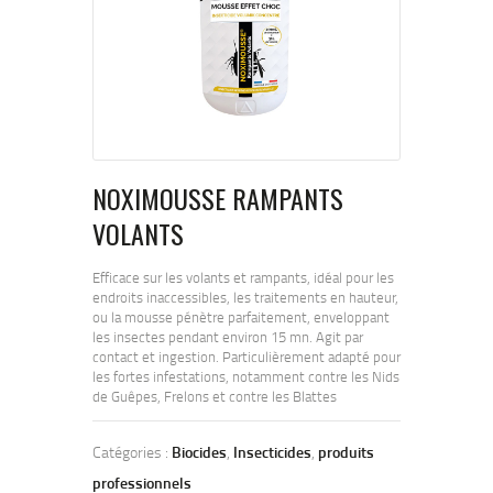
NOXIMOUSSE RAMPANTS
VOLANTS
Efficace sur les volants et rampants, idéal pour les
endroits inaccessibles, les traitements en hauteur,
ou la mousse pénètre parfaitement, enveloppant
les insectes pendant environ 15 mn. Agit par
contact et ingestion. Particulièrement adapté pour
les fortes infestations, notamment contre les Nids
de Guêpes, Frelons et contre les Blattes
Catégories :
Biocides
,
Insecticides
,
produits
professionnels