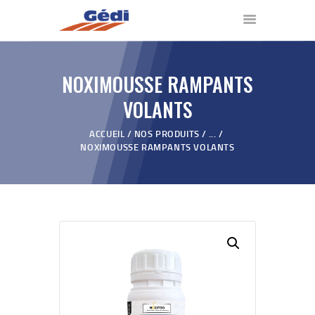
NOXIMOUSSE RAMPANTS
ACCUEIL
VOLANTS
NOS PRODUITS
QUI SOMMES NOUS ?
ACCUEIL
NOS PRODUITS
...
NOXIMOUSSE RAMPANTS VOLANTS
VIDÉOS
REVENDEURS
BLOG
CONTACT