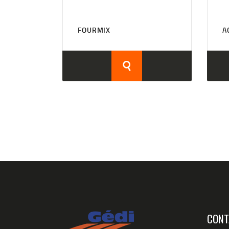
FOURMIX
A
CONT