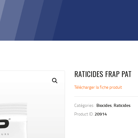
RATICIDES FRAP PAT
Télécharger la fiche produit
Catégories :
Biocides
,
Raticides
Product ID:
20914