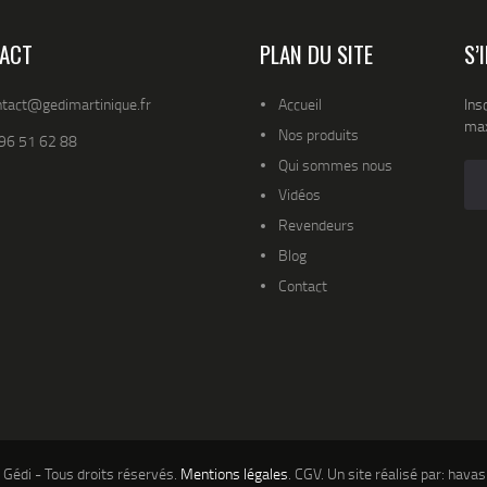
ACT
PLAN DU SITE
S’
ntact@gedimartinique.fr
Accueil
Ins
max
Nos produits
96 51 62 88
Qui sommes nous
Vidéos
Revendeurs
Blog
Contact
Gédi - Tous droits réservés.
Mentions légales
. CGV. Un site réalisé par: havas