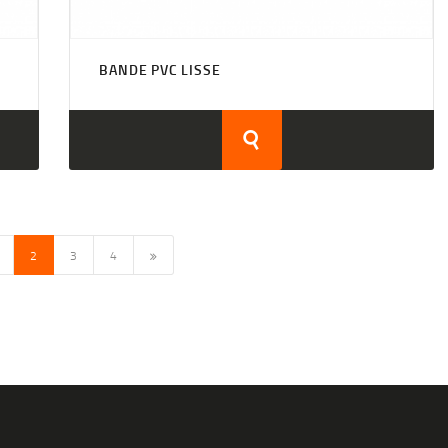
BANDE PVC LISSE
2
←
3
4
→