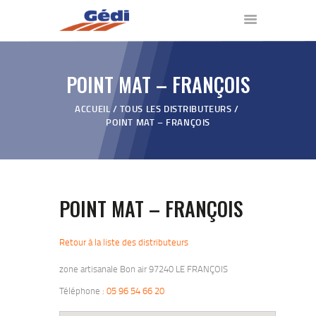
POINT MAT – FRANÇOIS
ACCUEIL
ACCUEIL
TOUS LES DISTRIBUTEURS
NOS PRODUITS
POINT MAT – FRANÇOIS
QUI SOMMES NOUS ?
VIDÉOS
REVENDEURS
BLOG
POINT MAT – FRANÇOIS
CONTACT
Retour à la liste des distributeurs
zone artisanale Bon air 97240 LE FRANÇOIS
Téléphone :
05 96 54 66 20